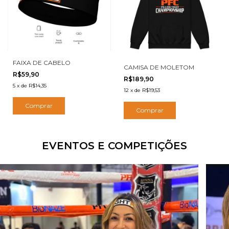
FAIXA DE CABELO
CAMISA DE MOLETOM
R$59,90
R$189,90
5
x
de
R$14,35
12
x
de
R$19,53
Comprar
EVENTOS E COMPETIÇÕES