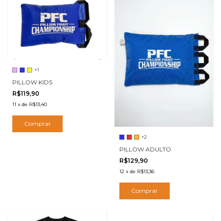
+1
PILLOW KIDS
R$119,90
11
x
de
R$13,40
Comprar
+2
PILLOW ADULTO
R$129,90
12
x
de
R$13,36
Comprar