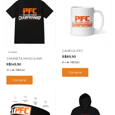
CANECA PFC
2 cores
R$89,90
CAMISETA MASCULINA
8
x
de
R$13,62
R$149,90
12
x
de
R$15,42
Comprar