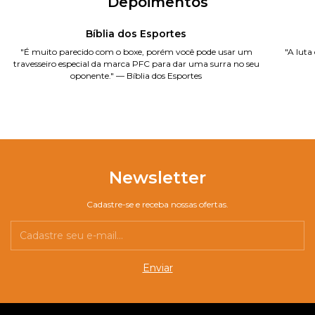
Depoimentos
Bíblia dos Esportes
"É muito parecido com o boxe, porém você pode usar um
"A luta
travesseiro especial da marca PFC para dar uma surra no seu
oponente." — Bíblia dos Esportes
Newsletter
Cadastre-se e receba nossas ofertas.